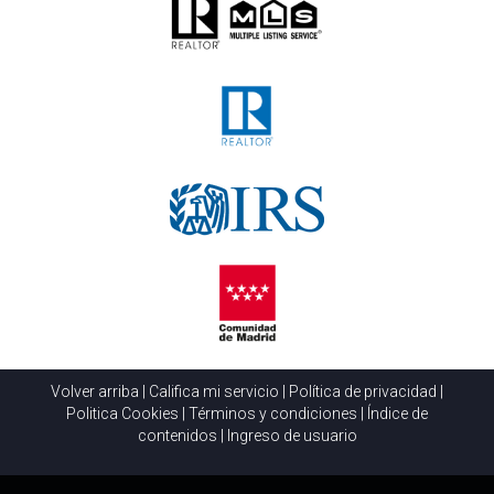
Volver arriba
|
Califica mi servicio
|
Política de privacidad
|
Politica Cookies
|
Términos y condiciones
|
Índice de
contenidos
|
Ingreso de usuario