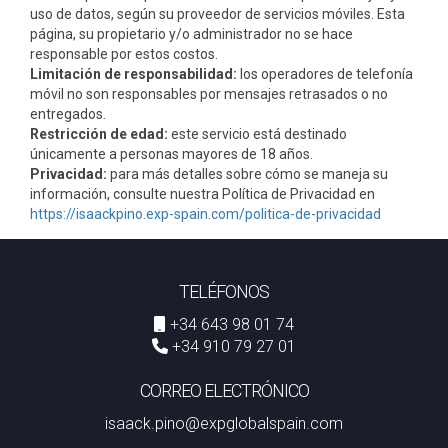
uso de datos, según su proveedor de servicios móviles. Esta
página, su propietario y/o administrador no se hace
responsable por estos costos.
Limitación de responsabilidad:
los operadores de telefonía
móvil no son responsables por mensajes retrasados o no
entregados.
Restricción de edad:
este servicio está destinado
únicamente a personas mayores de 18 años.
Privacidad:
para más detalles sobre cómo se maneja su
información, consulte nuestra Política de Privacidad en
https://isaackpino.exp-spain.com/politica-de-privacidad
TELÉFONOS
+34 643 98 01 74
+34 910 79 27 01
CORREO ELECTRÓNICO
isaack.pino@expglobalspain.com