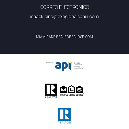
CORREO ELECTRÓNICO
isaack.pino@expglobalspain.com
MIAMIDADE.REALFORECLOSE.COM